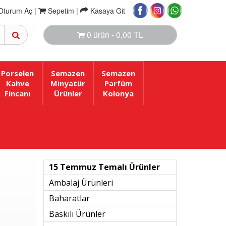
Oturum Aç |
Sepetim
|
Kasaya Git
0 ürün - 0,00 TL
Porselen
Semazen
Semazen
Kahve
Minyatür
Parfüm
Fincanı
Ürünler
Kolonya
15 Temmuz Temalı Ürünler
Ambalaj Ürünleri
Baharatlar
Baskılı Ürünler