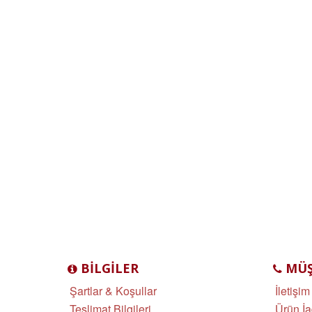
BILGILER
MÜŞT
Şartlar & Koşullar
İletişim
Teslimat Bilgileri
Ürün İa