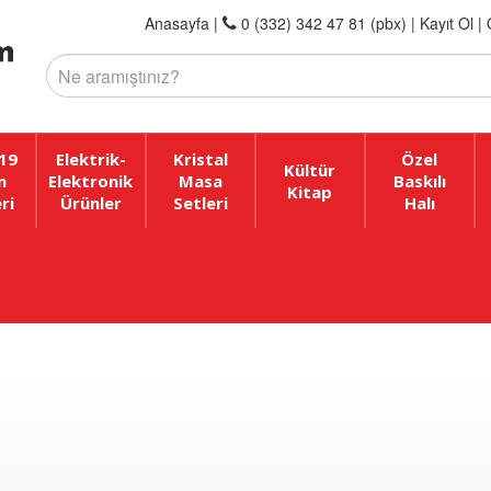
Anasayfa
|
0 (332) 342 47 81 (pbx)
|
Kayıt Ol |
19
Elektrik-
Kristal
Özel
Kültür
n
Elektronik
Masa
Baskılı
Kitap
ri
Ürünler
Setleri
Halı