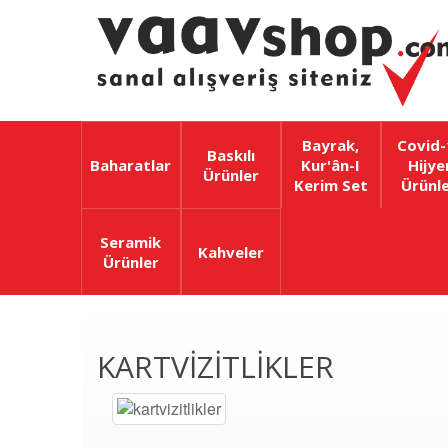
Bayrak,
Covid-
Baskılı
Baharatlar
Kur'ân-I
Hijye
Ürünler
Kerim Set
Ürünle
Seramik
Kahveler
Ürünler
KARTVIZITLIKLER