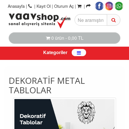
Anasayfa
|
|
Kayıt Ol |
Oturum Aç |
|
0 ürün - 0,00 TL
Kategoriler
DEKORATIF METAL
TABLOLAR