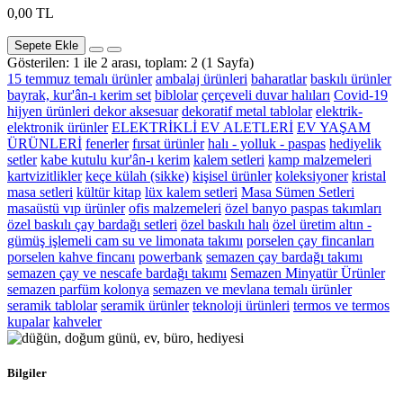
0,00 TL
Sepete Ekle
Gösterilen: 1 ile 2 arası, toplam: 2 (1 Sayfa)
15 temmuz temalı ürünler
ambalaj ürünleri
baharatlar
baskılı ürünler
bayrak, kur'ân-ı kerim set
biblolar
çerçeveli duvar halıları
Covid-19
hijyen ürünleri
dekor aksesuar
dekoratif metal tablolar
elektrik-
elektronik ürünler
ELEKTRİKLİ EV ALETLERİ
EV YAŞAM
ÜRÜNLERİ
fenerler
fırsat ürünler
halı - yolluk - paspas
hediyelik
setler
kabe kutulu kur'ân-ı kerim
kalem setleri
kamp malzemeleri
kartvizitlikler
keçe külah (sikke)
kişisel ürünler
koleksiyoner
kristal
masa setleri
kültür kitap
lüx kalem setleri
Masa Sümen Setleri
masaüstü vıp ürünler
ofis malzemeleri
özel banyo paspas takımları
özel baskılı çay bardağı setleri
özel baskılı halı
özel üretim altın -
gümüş işlemeli cam su ve limonata takımı
porselen çay fincanları
porselen kahve fincanı
powerbank
semazen çay bardağı takımı
semazen çay ve nescafe bardağı takımı
Semazen Minyatür Ürünler
semazen parfüm kolonya
semazen ve mevlana temalı ürünler
seramik tablolar
seramik ürünler
teknoloji ürünleri
termos ve termos
kupalar
kahveler
Bilgiler