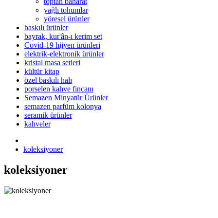
toptan baharat
yağlı tohumlar
yöresel ürünler
baskılı ürünler
bayrak, kur'ân-ı kerim set
Covid-19 hijyen ürünleri
elektrik-elektronik ürünler
kristal masa setleri
kültür kitap
özel baskılı halı
porselen kahve fincanı
Semazen Minyatür Ürünler
semazen parfüm kolonya
seramik ürünler
kahveler
koleksiyoner
koleksiyoner