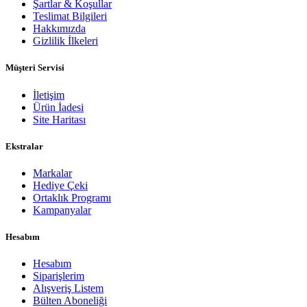
Şartlar & Koşullar
Teslimat Bilgileri
Hakkımızda
Gizlilik İlkeleri
Müşteri Servisi
İletişim
Ürün İadesi
Site Haritası
Ekstralar
Markalar
Hediye Çeki
Ortaklık Programı
Kampanyalar
Hesabım
Hesabım
Siparişlerim
Alışveriş Listem
Bülten Aboneliği