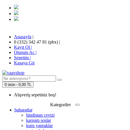
Anasayfa
|
0 (332) 342 47 81 (pbx)
|
Kayıt Ol |
Oturum Aç |
Sepetim
|
Kasaya Git
0 ürün - 0,00 TL
Alışveriş sepetiniz boş!
Kategoriler
baharatlar
hindistan cevizi
karışım soslar
kuru yapraklar