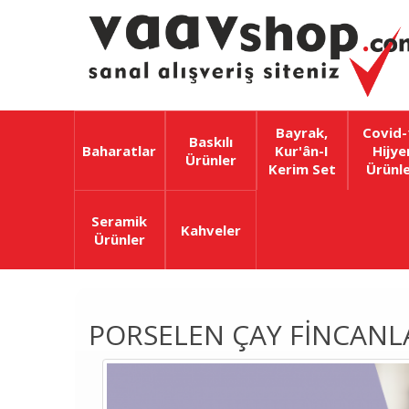
Bayrak,
Covid-
Baskılı
Baharatlar
Kur'ân-I
Hijye
Ürünler
Kerim Set
Ürünle
Seramik
Kahveler
Ürünler
PORSELEN ÇAY FINCANL