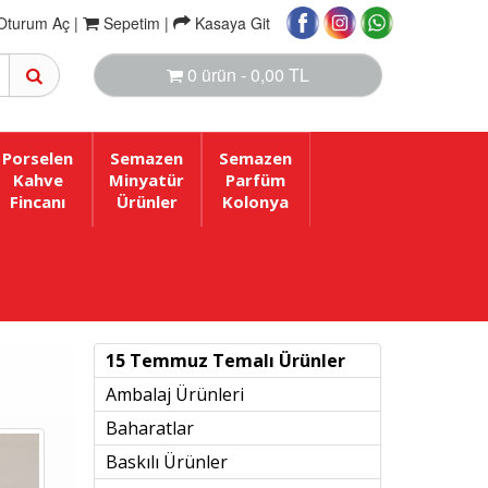
Oturum Aç |
Sepetim
|
Kasaya Git
0 ürün - 0,00 TL
Porselen
Semazen
Semazen
Kahve
Minyatür
Parfüm
Fincanı
Ürünler
Kolonya
15 Temmuz Temalı Ürünler
Ambalaj Ürünleri
Baharatlar
Baskılı Ürünler