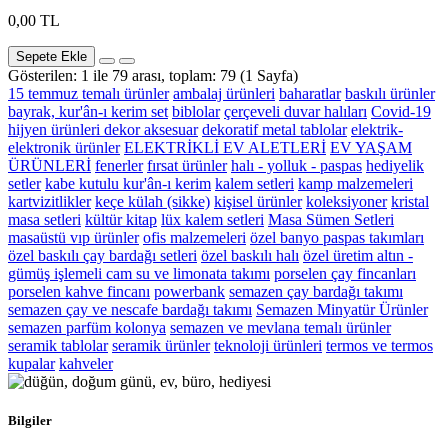
0,00 TL
Sepete Ekle
Gösterilen: 1 ile 79 arası, toplam: 79 (1 Sayfa)
15 temmuz temalı ürünler
ambalaj ürünleri
baharatlar
baskılı ürünler
bayrak, kur'ân-ı kerim set
biblolar
çerçeveli duvar halıları
Covid-19
hijyen ürünleri
dekor aksesuar
dekoratif metal tablolar
elektrik-
elektronik ürünler
ELEKTRİKLİ EV ALETLERİ
EV YAŞAM
ÜRÜNLERİ
fenerler
fırsat ürünler
halı - yolluk - paspas
hediyelik
setler
kabe kutulu kur'ân-ı kerim
kalem setleri
kamp malzemeleri
kartvizitlikler
keçe külah (sikke)
kişisel ürünler
koleksiyoner
kristal
masa setleri
kültür kitap
lüx kalem setleri
Masa Sümen Setleri
masaüstü vıp ürünler
ofis malzemeleri
özel banyo paspas takımları
özel baskılı çay bardağı setleri
özel baskılı halı
özel üretim altın -
gümüş işlemeli cam su ve limonata takımı
porselen çay fincanları
porselen kahve fincanı
powerbank
semazen çay bardağı takımı
semazen çay ve nescafe bardağı takımı
Semazen Minyatür Ürünler
semazen parfüm kolonya
semazen ve mevlana temalı ürünler
seramik tablolar
seramik ürünler
teknoloji ürünleri
termos ve termos
kupalar
kahveler
Bilgiler