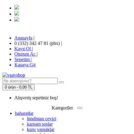
Anasayfa
|
0 (332) 342 47 81 (pbx)
|
Kayıt Ol |
Oturum Aç |
Sepetim
|
Kasaya Git
0 ürün - 0,00 TL
Alışveriş sepetiniz boş!
Kategoriler
baharatlar
hindistan cevizi
karışım soslar
kuru yapraklar