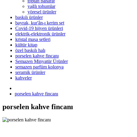
toptan baharat
yağlı tohumlar
yöresel ürünler
baskılı ürünler
bayrak, kur'ân-ı kerim set
Covid-19 hijyen ürünleri
elektrik-elektronik ürünler
kristal masa setleri
kültür kitap
özel baskılı halı
porselen kahve fincanı
Semazen Minyatür Ürünler
semazen parfüm kolonya
seramik ürünler
kahveler
porselen kahve fincanı
porselen kahve fincanı