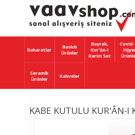
Bayrak,
Covid-
Baskılı
Baharatlar
Kur'ân-I
Hijye
Ürünler
Kerim Set
Ürünle
Seramik
Kahveler
Ürünler
KABE KUTULU KUR'ÂN-I 