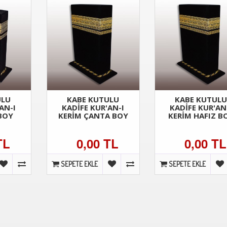
ULU
KABE KUTULU
KABE KUTUL
AN-I
KADİFE KUR'AN-I
KADİFE KUR'AN
 BOY
KERİM ÇANTA BOY
KERİM HAFIZ B
TL
0,00 TL
0,00 TL
SEPETE EKLE
SEPETE EKLE