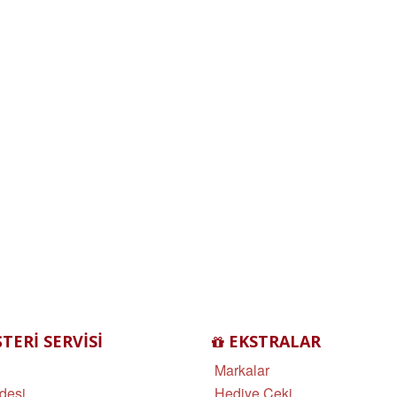
ERI SERVISI
EKSTRALAR
Markalar
desi
Hediye Çeki