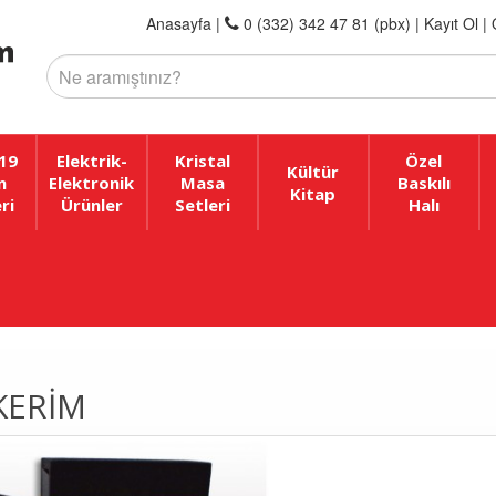
Anasayfa
|
0 (332) 342 47 81 (pbx)
|
Kayıt Ol |
19
Elektrik-
Kristal
Özel
Kültür
n
Elektronik
Masa
Baskılı
Kitap
ri
Ürünler
Setleri
Halı
KERIM