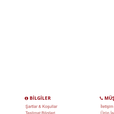
BILGILER
MÜŞT
Şartlar & Koşullar
İletişim
Teslimat Bilgileri
Ürün İa