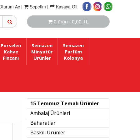
Oturum Aç |
Sepetim
|
Kasaya Git
0 ürün - 0,00 TL
Porselen
Semazen
Semazen
Kahve
Minyatür
Parfüm
Fincanı
Ürünler
Kolonya
15 Temmuz Temalı Ürünler
Ambalaj Ürünleri
Baharatlar
Baskılı Ürünler