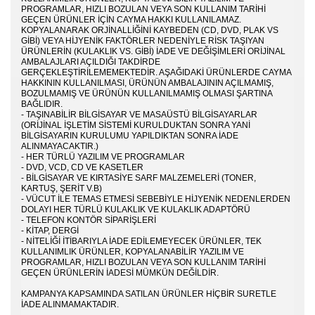
PROGRAMLAR, HIZLI BOZULAN VEYA SON KULLANIM TARIHI
GEÇEN ÜRÜNLER IÇIN CAYMA HAKKI KULLANILAMAZ.
KOPYALANARAK ORJINALLIĞINI KAYBEDEN (CD, DVD, PLAK VS
GIBI) VEYA HIJYENIK FAKTÖRLER NEDENIYLE RISK TAŞIYAN
ÜRÜNLERIN (KULAKLIK VS. GIBI) IADE VE DEĞIŞIMLERI ORIJINAL
AMBALAJLARI AÇILDIĞI TAKDIRDE
GERÇEKLEŞTIRILEMEMEKTEDIR. AŞAĞIDAKI ÜRÜNLERDE CAYMA
HAKKININ KULLANILMASI, ÜRÜNÜN AMBALAJININ AÇILMAMIŞ,
BOZULMAMIŞ VE ÜRÜNÜN KULLANILMAMIŞ OLMASI ŞARTINA
BAĞLIDIR.
- TAŞINABILIR BILGISAYAR VE MASAÜSTÜ BILGISAYARLAR
(ORIJINAL IŞLETIM SISTEMI KURULDUKTAN SONRA YANI
BILGISAYARIN KURULUMU YAPILDIKTAN SONRA IADE
ALINMAYACAKTIR.)
- HER TÜRLÜ YAZILIM VE PROGRAMLAR
- DVD, VCD, CD VE KASETLER
- BILGISAYAR VE KIRTASIYE SARF MALZEMELERI (TONER,
KARTUŞ, ŞERIT V.B)
- VÜCUT ILE TEMAS ETMESI SEBEBIYLE HIJYENIK NEDENLERDEN
DOLAYI HER TÜRLÜ KULAKLIK VE KULAKLIK ADAPTÖRÜ
- TELEFON KONTÖR SIPARIŞLERI
- KITAP, DERGI
- NITELIĞI ITIBARIYLA IADE EDILEMEYECEK ÜRÜNLER, TEK
KULLANIMLIK ÜRÜNLER, KOPYALANABILIR YAZILIM VE
PROGRAMLAR, HIZLI BOZULAN VEYA SON KULLANIM TARIHI
GEÇEN ÜRÜNLERIN IADESI MÜMKÜN DEĞILDIR.
KAMPANYA KAPSAMINDA SATILAN ÜRÜNLER HIÇBIR SURETLE
IADE ALINMAMAKTADIR.