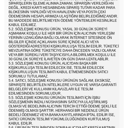
SIPARIŞLERIN IŞLEME ALINMA ZAMANI, SIPARIŞIN VERILDIĞI AN
DEĞIL, KREDI KARTI HESABINDAN SIPARIŞ TUTARI KADAR PARA
BLOKESININ YAPILDIĞI VEYA HAVALENIN VEYA POSTA ÇEKI
ÖDEMESININ HESAPLARIMIZA ULAŞTIĞINI BELIRLEDIĞIMIZ ANDIR.
BU MADDEDE BELIRTILMEYEN ÖDEME YÖNTEMLERI KESINLIKLE
KABUL EDILMEZ.
5.2. SÖZLEŞME KONUSU ÜRÜN, YASAL 30 GÜNLÜK SÜREYI
AŞMAMAK KOŞULU ILE HER BIR ÜRÜN IÇIN ALICI'NIN YERLEŞIM
YERININ UZAKLIĞINA BAĞLI OLARAK INTERNET SITESINDE ÖN
BILGILER IÇINDE AÇIKLANAN SÜRE IÇINDE ALICI VEYA
GÖSTERDIĞI ADRESTEKI KIŞI/KURULUŞA TESLIM EDILIR. TÜKETICI
MEVZUATINA GÖRE TÜKETICIYE DAHA ÖNCEDEN YAZILI OLARAK
VEYA BIR SÜREKLI VERI TAŞIYICISIYLA BILDIRILMEK KOŞULU ILE
30 GÜNLÜK SÜREYE ILAVETEN ON GÜN DAHA UZATILABILIR.
5.3. SÖZLEŞME KONUSU ÜRÜN, ALICI'DAN BAŞKA BIR
KIŞI/KURULUŞA TESLIM EDILECEK ISE, TESLIM EDILECEK
KIŞI/KURULUŞUN TESLIMATI KABUL ETMEMESINDEN SATICI
SORUMLU TUTULAMAZ.
5.4. SATICI, SÖZLEŞME KONUSU ÜRÜNÜN SAĞLAM, EKSIKSIZ,
SIPARIŞTE BELIRTILEN NITELIKLERE UYGUN VE VARSA GARANTI
BELGELERI VE KULLANIM KILAVUZLARI ILE TESLIM
EDILMESINDEN SORUMLUDUR.
5.5. SÖZLEŞME KONUSU ÜRÜNÜN TESLIMATI IÇIN IŞBU
SÖZLEŞMENIN IMZALI NÜSHASININ SATICI'YA ULAŞTIRILMIŞ
OLMASI VE BEDELININ ALICI'NIN TERCIH ETTIĞI ÖDEME ŞEKLI ILE
ÖDENMIŞ OLMASI ŞARTTIR. HERHANGI BIR NEDENLE ÜRÜN
BEDELI ÖDENMEZ VEYA BANKA KAYITLARINDA IPTAL EDILIR ISE,
SATICI ÜRÜNÜN TESLIMI YÜKÜMLÜLÜĞÜNDEN KURTULMUŞ
KABUL EDILIR.
5.6. ÜRÜNÜN TESLIMINDEN SONRA ALICI'YA AIT KREDI KARTININ