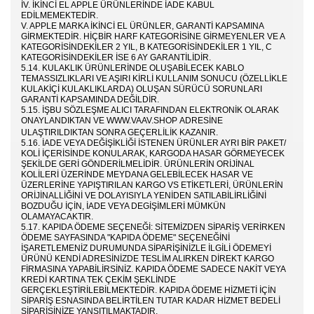
IV. İKINCI EL APPLE ÜRÜNLERINDE IADE KABUL
EDILMEMEKTEDIR.
V. APPLE MARKA IKINCI EL ÜRÜNLER, GARANTI KAPSAMINA
GIRMEKTEDIR. HIÇBIR HARF KATEGORISINE GIRMEYENLER VE A
KATEGORISINDEKILER 2 YIL, B KATEGORISINDEKILER 1 YIL, C
KATEGORISINDEKILER ISE 6 AY GARANTILIDIR.
5.14. KULAKLIK ÜRÜNLERINDE OLUŞABILECEK KABLO
TEMASSIZLIKLARI VE AŞIRI KIRLI KULLANIM SONUCU (ÖZELLIKLE
KULAKIÇI KULAKLIKLARDA) OLUŞAN SÜRÜCÜ SORUNLARI
GARANTI KAPSAMINDA DEĞILDIR.
5.15. İŞBU SÖZLEŞME ALICI TARAFINDAN ELEKTRONIK OLARAK
ONAYLANDIKTAN VE WWW.
VAAV.SHOP
ADRESINE
ULAŞTIRILDIKTAN SONRA GEÇERLILIK KAZANIR.
5.16. İADE VEYA DEĞIŞIKLIĞI ISTENEN ÜRÜNLER AYRI BIR PAKET/
KOLI IÇERISINDE KONULARAK, KARGODA HASAR GÖRMEYECEK
ŞEKILDE GERI GÖNDERILMELIDIR. ÜRÜNLERIN ORIJINAL
KOLILERI ÜZERINDE MEYDANA GELEBILECEK HASAR VE
ÜZERLERINE YAPIŞTIRILAN KARGO VS ETIKETLERI, ÜRÜNLERIN
ORIJINALLIĞINI VE DOLAYISIYLA YENIDEN SATILABILIRLIĞINI
BOZDUĞU IÇIN, IADE VEYA DEGIŞIMLERI MÜMKÜN
OLAMAYACAKTIR.
5.17. KAPIDA ÖDEME SEÇENEĞI: SITEMIZDEN SIPARIŞ VERIRKEN
ÖDEME SAYFASINDA "KAPIDA ÖDEME" SEÇENEĞINI
IŞARETLEMENIZ DURUMUNDA SIPARIŞINIZLE ILGILI ÖDEMEYI
ÜRÜNÜ KENDI ADRESINIZDE TESLIM ALIRKEN DIREKT KARGO
FIRMASINA YAPABILIRSINIZ. KAPIDA ÖDEME SADECE NAKIT VEYA
KREDI KARTINA TEK ÇEKIM ŞEKLINDE
GERÇEKLEŞTIRILEBILMEKTEDIR. KAPIDA ÖDEME HIZMETI IÇIN
SIPARIŞ ESNASINDA BELIRTILEN TUTAR KADAR HIZMET BEDELI
SIPARIŞINIZE YANSITILMAKTADIR.