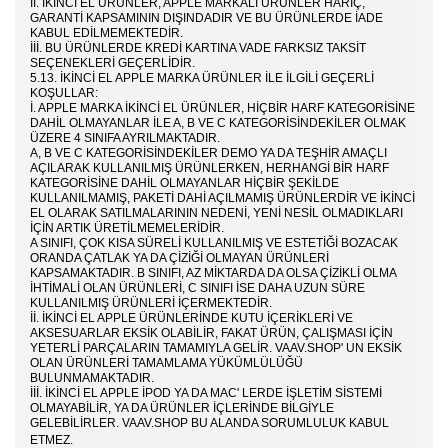
II. İKINCI EL ÜRÜNLER, APPLE MARKALI ÜRÜNLER HARIÇ,
GARANTI KAPSAMININ DIŞINDADIR VE BU ÜRÜNLERDE IADE
KABUL EDILMEMEKTEDIR.
III. BU ÜRÜNLERDE KREDI KARTINA VADE FARKSIZ TAKSIT
SEÇENEKLERI GEÇERLIDIR.
5.13. İKINCI EL APPLE MARKA ÜRÜNLER ILE ILGILI GEÇERLI
KOŞULLAR:
I. APPLE MARKA IKINCI EL ÜRÜNLER, HIÇBIR HARF KATEGORISINE
DAHIL OLMAYANLAR ILE A, B VE C KATEGORISINDEKILER OLMAK
ÜZERE 4 SINIFA AYRILMAKTADIR.
A, B VE C KATEGORISINDEKILER DEMO YA DA TEŞHIR AMAÇLI
AÇILARAK KULLANILMIŞ ÜRÜNLERKEN, HERHANGI BIR HARF
KATEGORISINE DAHIL OLMAYANLAR HIÇBIR ŞEKILDE
KULLANILMAMIŞ, PAKETI DAHI AÇILMAMIŞ ÜRÜNLERDIR VE IKINCI
EL OLARAK SATILMALARININ NEDENI, YENI NESIL OLMADIKLARI
IÇIN ARTIK ÜRETILMEMELERIDIR.
A SINIFI, ÇOK KISA SÜRELI KULLANILMIŞ VE ESTETIĞI BOZACAK
ORANDA ÇATLAK YA DA ÇIZIĞI OLMAYAN ÜRÜNLERI
KAPSAMAKTADIR. B SINIFI, AZ MIKTARDA DA OLSA ÇIZIKLI OLMA
IHTIMALI OLAN ÜRÜNLERI, C SINIFI ISE DAHA UZUN SÜRE
KULLANILMIŞ ÜRÜNLERI IÇERMEKTEDIR.
II. İKINCI EL APPLE ÜRÜNLERINDE KUTU IÇERIKLERI VE
AKSESUARLAR EKSIK OLABILIR, FAKAT ÜRÜN, ÇALIŞMASI IÇIN
YETERLI PARÇALARIN TAMAMIYLA GELIR. VAAV.SHOP' UN EKSIK
OLAN ÜRÜNLERI TAMAMLAMA YÜKÜMLÜLÜĞÜ
BULUNMAMAKTADIR.
III. İKINCI EL APPLE IPOD YA DA MAC' LERDE IŞLETIM SISTEMI
OLMAYABILIR, YA DA ÜRÜNLER IÇLERINDE BILGIYLE
GELEBILIRLER.
VAAV.SHOP
BU ALANDA SORUMLULUK KABUL
ETMEZ.