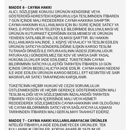
MADDE 6 - CAYMA HAKKI
ALICI, SÖZLEŞME KONUSU ÜRÜNÜN KENDISINE VEYA
GÖSTERDIĞI ADRESTEKI KIŞI/KURULUŞA TESLIMINDEN ITIBAREN
7 GÜN IÇINDE MALI REDEDEREK CAYMA HAKKINA SAHIPTIR.
CAYMA HAKKININ KULLANILMASI IÇIN BU SÜRE IÇINDE SATICI' YA
FAKS, E-POSTA VEYA TELEFON ILE BILDIRIMDE BULUNULMASI VE
ÜRÜNÜN KUTU/PAKET IÇERIĞININ EKSILMEMESI VE ÜRÜNÜN
YENIDEN SATILABILIR HALDE OLMASI ŞARTTIR. BU HAKKIN
KULLANILMASI HALINDE, 3. KIŞIYE VEYA ALICI' YA TESLIM EDILEN
ÜRÜNÜN SATICI'YA GÖNDERILDIĞINE ILIŞKIN KARGO TESLIM
TUTANAĞI ÖRNEĞI ILE FATURA ASLININ IADESI ZORUNLUDUR.
FATURA ASLI GÖNDERILMEZ ISE KDV VE VARSA SAIR YASAL
HÜKÜMLÜLÜKLER IADE EDILEMEZ. TÜKETICININ CAYMA
BILDIRIMININ SATICIYA ULAŞTIĞI TARIHTEN ITIBAREN 10 GÜN
IÇINDE ÜRÜN BEDELI ALICI'YA IADE EDILIR. CAYMA HAKKI NEDENI
ILE IADE EDILEN ÜRÜNÜN KARGO BEDELI, EFT KESINTISI VE SAIR
MASRAFLAR SATICI TARAFINDAN KARŞILANIR.
TÜKETICININ HIÇBIR HUKUKI VE CEZAI SORUMLULUK
ÜSTLENMEKSIZIN VE HIÇBIR GEREKÇE GÖSTERMEKSIZIN MALI
TESLIM ALDIĞI VEYA SÖZLEŞMENIN IMZALANDIĞI TARIHTEN
ITIBAREN YEDI GÜN IÇERISINDE MALI VEYA HIZMETI
REDDEDEREK SÖZLEŞMEDEN CAYMA HAKKININ VAR OLDUĞUNU
VE CAYMA BILDIRIMININ SATICI VEYA SAĞLAYICIYA ULAŞMASI
TARIHINDEN ITIBAREN MALI GERI ALMAYI TAAHHÜT EDERIZ.
MADDE 7 - CAYMA HAKKI KULLANILAMAYACAK ÜRÜNLER
NITELIĞI ITIBARIYLA IADE EDILEMEYECEK ÜRÜNLER, TEK
KULLANIMLIK ÜRÜNLER, KOPYALANABILIR YAZILIM VE