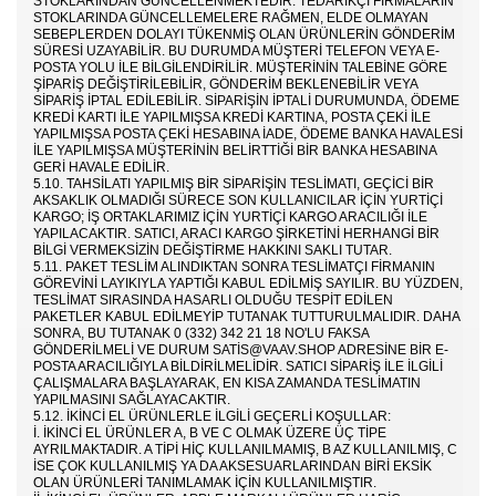
STOKLARINDAN GÜNCELLENMEKTEDIR. TEDARIKÇI FIRMALARIN
STOKLARINDA GÜNCELLEMELERE RAĞMEN, ELDE OLMAYAN
SEBEPLERDEN DOLAYI TÜKENMIŞ OLAN ÜRÜNLERIN GÖNDERIM
SÜRESI UZAYABILIR. BU DURUMDA MÜŞTERI TELEFON VEYA E-
POSTA YOLU ILE BILGILENDIRILIR. MÜŞTERININ TALEBINE GÖRE
ŞIPARIŞ DEĞIŞTIRILEBILIR, GÖNDERIM BEKLENEBILIR VEYA
SIPARIŞ IPTAL EDILEBILIR. SIPARIŞIN IPTALI DURUMUNDA, ÖDEME
KREDI KARTI ILE YAPILMIŞSA KREDI KARTINA, POSTA ÇEKI ILE
YAPILMIŞSA POSTA ÇEKI HESABINA IADE, ÖDEME BANKA HAVALESI
ILE YAPILMIŞSA MÜŞTERININ BELIRTTIĞI BIR BANKA HESABINA
GERI HAVALE EDILIR.
5.10. TAHSILATI YAPILMIŞ BIR SIPARIŞIN TESLIMATI, GEÇICI BIR
AKSAKLIK OLMADIĞI SÜRECE SON KULLANICILAR IÇIN YURTIÇI
KARGO; IŞ ORTAKLARIMIZ IÇIN YURTIÇI KARGO ARACILIĞI ILE
YAPILACAKTIR. SATICI, ARACI KARGO ŞIRKETINI HERHANGI BIR
BILGI VERMEKSIZIN DEĞIŞTIRME HAKKINI SAKLI TUTAR.
5.11. PAKET TESLIM ALINDIKTAN SONRA TESLIMATÇI FIRMANIN
GÖREVINI LAYIKIYLA YAPTIĞI KABUL EDILMIŞ SAYILIR. BU YÜZDEN,
TESLIMAT SIRASINDA HASARLI OLDUĞU TESPIT EDILEN
PAKETLER KABUL EDILMEYIP TUTANAK TUTTURULMALIDIR. DAHA
SONRA, BU TUTANAK 0 (332) 342 21 18 NO'LU FAKSA
GÖNDERILMELI VE DURUM SATIS@VAAV.SHOP ADRESINE BIR E-
POSTA ARACILIĞIYLA BILDIRILMELIDIR. SATICI SIPARIŞ ILE ILGILI
ÇALIŞMALARA BAŞLAYARAK, EN KISA ZAMANDA TESLIMATIN
YAPILMASINI SAĞLAYACAKTIR.
5.12. İKINCI EL ÜRÜNLERLE ILGILI GEÇERLI KOŞULLAR:
I. İKINCI EL ÜRÜNLER A, B VE C OLMAK ÜZERE ÜÇ TIPE
AYRILMAKTADIR. A TIPI HIÇ KULLANILMAMIŞ, B AZ KULLANILMIŞ, C
ISE ÇOK KULLANILMIŞ YA DA AKSESUARLARINDAN BIRI EKSIK
OLAN ÜRÜNLERI TANIMLAMAK IÇIN KULLANILMIŞTIR.