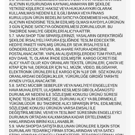
ALICI'NIN KUSURUNDAN KAYNAKLANMAYAN BIR ŞEKILDE
YETKISIZ KIŞILERCE HAKSIZ VEYA HUKUKA AYKIRI OLARAK
KULLANILMASI NEDENI ILE ILGILI BANKA VEYA FINANS
KURULUŞUN ÜRÜN BEDELINI SATICI'YA ÖDEMEMESI HALINDE,
ALICI'NIN KENDISINE TESLIM EDILMIŞ OLMASI KAYDIYLA ÜRÜNÜN
3 GÜN IÇINDE SATICI'YA GÖNDERILMESI ZORUNLUDUR. BU
TAKDIRDE NAKLIYE GIDERLERI ALICI'YA AITTIR.
5.7. VAAV.SHOP TÜM SIPARIŞLERINIZI, YASALARIN GEREKTIRDIĞI
ŞEKILDE IRSALIYELI FATURA EŞLIĞINDE TESLIM EDECEKTIR.
HEDIYE PAKETI YAPILMIŞ ÜRÜNLER SEVK IRSALIYESI ILE
GÖNDERILECEK; FATURA, BILAHARE FATURA ADRESINE
POSTALANACAKTIR. YAPILAN ALIŞVERIŞLERDEKI TÜM FIYATLAR
KDV DAHIL TL OLARAK IFADE EDILMIŞTIR. KARGO ÜCRETI ISE
ALICI' YA AIT OLUP, KDV ORANLARI TEKSTIL ÜRÜNLERI, ÇANTA VE
KITAP IÇIN %8, DERGILER IÇIN %1, MÜZIK, VIDEO, BILGISAYAR,
ELEKTRONIK ÜRÜNLERI ILE KARGO IÇIN %18' DIR. SÖZ KONUSU
ORANLARDAKI DEĞIŞIKLIKLER, YÜRÜRLÜĞE GIRDIĞI TARIHTE
AYNEN UYGULANACAKTIR.
5.8. SATICI MÜCBIR SEBEPLER VEYA NAKLIYEYI ENGELLEYEN
HAVA MUHALEFETI, ULAŞIMIN KESILMESI GIBI OLAĞANÜSTÜ
DURUMLAR NEDENI ILE SÖZLEŞME KONUSU ÜRÜNÜ SÜRESI
IÇINDE TESLIM EDEMEZ ISE, DURUMU ALICI' YA BILDIRMEKLE
YÜKÜMLÜDÜR. BU TAKDIRDE ALICI SIPARIŞIN IPTAL EDILMESINI,
SÖZLEŞME KONUSU ÜRÜNÜN VARSA EMSALI ILE
DEĞIŞTIRILMESINI, VE/VEYA TESLIMAT SÜRESININ ENGELLEYICI
DURUMUN ORTADAN KALKMASINA KADAR ERTELENMESI
HAKLARINDAN BIRINI KULLANABILIR.
5.9. VAAV.SHOP'DA SATIŞTA BULUNAN ÜRÜNLERE ILIŞKIN STOK
DURUMLARI TEDARIKÇI FIRMA STOKLARINDAN VEYA SATICI