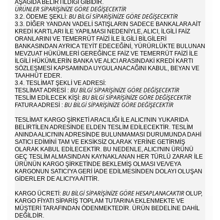
AŞAĞIDA BELIRTILDIĞI GIBIDIR.
ÜRÜNLER SIPARIŞINIZE GÖRE DEĞIŞECEKTIR
BU BILGI SIPARIŞINIZE GÖRE DEĞIŞECEKTIR
3.2. ÖDEME ŞEKLI:
3.3. DIĞER YANDAN VADELI SATIŞLARIN SADECE BANKALARA AIT
KREDI KARTLARI ILE YAPILMASI NEDENIYLE, ALICI, ILGILI FAIZ
ORANLARINI VE TEMERRÜT FAIZI ILE ILGILI BILGILERI
BANKASINDAN AYRICA TEYIT EDECEĞINI, YÜRÜRLÜKTE BULUNAN
MEVZUAT HÜKÜMLERI GEREĞINCE FAIZ VE TEMERRÜT FAIZI ILE
ILGILI HÜKÜMLERIN BANKA VE ALICI ARASINDAKI KREDI KARTI
SÖZLEŞMESI KAPSAMINDA UYGULANACAĞINI KABUL, BEYAN VE
TAAHHÜT EDER.
3.4. TESLIMAT ŞEKLI VE ADRESI:
BU BILGI SIPARIŞINIZE GÖRE DEĞIŞECEKTIR
TESLIMAT ADRESI :
BU BILGI SIPARIŞINIZE GÖRE DEĞIŞECEKTIR
TESLIM EDILECEK KIŞI:
BU BILGI SIPARIŞINIZE GÖRE DEĞIŞECEKTIR
FATURA ADRESI :
TESLIMAT KARGO ŞIRKETI ARACILIĞI ILE ALICI'NIN YUKARIDA
BELIRTILEN ADRESINDE ELDEN TESLIM EDILECEKTIR. TESLIM
ANINDA ALICI'NIN ADRESINDE BULUNMAMASI DURUMUNDA DAHI
SATICI EDIMINI TAM VE EKSIKSIZ OLARAK YERINE GETIRMIŞ
OLARAK KABUL EDILECEKTIR. BU NEDENLE, ALICI'NIN ÜRÜNÜ
GEÇ TESLIM ALMASINDAN KAYNAKLANAN HER TÜRLÜ ZARAR ILE
ÜRÜNÜN KARGO ŞIRKETINDE BEKLEMIŞ OLMASI VE/VEYA
KARGONUN SATICI'YA GERI IADE EDILMESINDEN DOLAYI OLUŞAN
GIDERLER DE ALICI'YA AITTIR.
BU BILGI SIPARIŞINIZE GÖRE HESAPLANACAKTIR
KARGO ÜCRETI:
OLUP,
KARGO FIYATI SIPARIŞ TOPLAM TUTARINA EKLENMEKTE VE
MÜŞTERI TARAFINDAN ÖDENMEKTEDIR. ÜRÜN BEDELINE DAHIL
DEĞILDIR.