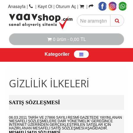
Anasayfa
|
|
Kayıt Ol |
Oturum Aç |
|
0 ürün - 0,00 TL
Kategoriler
GIZLILIK İLKELERI
SATIŞ SÖZLEŞMESI
06.03.2011 TARIH VE 27866 SAYILI RESMI GAZETEDE YAYINLANAN
'MESAFELI SÖZLEŞMELERE DAIR YÖNETMELIK' GEREĞINCE
INTERNET ÜZERINDEN GERÇEKLEŞTIRILEN SATIŞLAR IÇIN
HAZIRLANAN MESAFELI SATIŞ SÖZLEŞMESI AŞAĞIDADIR.
MESAFELİ SATIŞ SÖZLEŞMESİ