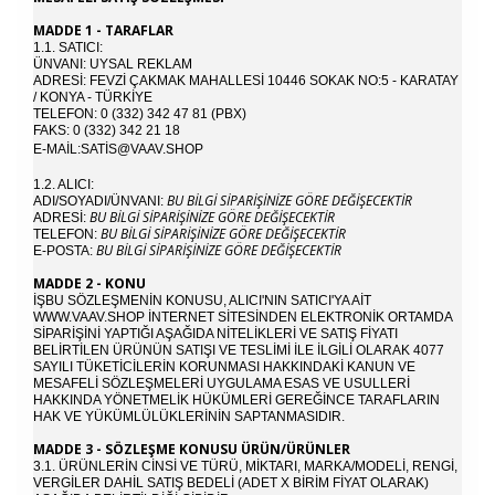
MADDE 1 - TARAFLAR
1.1. SATICI:
ÜNVANI: UYSAL REKLAM
ADRESI: FEVZI ÇAKMAK MAHALLESI 10446 SOKAK NO:5 - KARATAY
/ KONYA - TÜRKİYE
TELEFON: 0 (332) 342 47 81 (PBX)
FAKS:
0 (332) 342 21 18
E-MAIL:SATIS@VAAV.SHOP
1.2. ALICI:
BU BILGI SIPARIŞINIZE GÖRE DEĞIŞECEKTIR
ADI/SOYADI/ÜNVANI:
BU BILGI SIPARIŞINIZE GÖRE DEĞIŞECEKTIR
ADRESI:
BU BILGI SIPARIŞINIZE GÖRE DEĞIŞECEKTIR
TELEFON:
BU BILGI SIPARIŞINIZE GÖRE DEĞIŞECEKTIR
E-POSTA:
MADDE 2 - KONU
İŞBU SÖZLEŞMENIN KONUSU, ALICI'NIN SATICI'YA AIT
WWW.VAAV.SHOP INTERNET SITESINDEN ELEKTRONIK ORTAMDA
SIPARIŞINI YAPTIĞI AŞAĞIDA NITELIKLERI VE SATIŞ FIYATI
BELIRTILEN ÜRÜNÜN SATIŞI VE TESLIMI ILE ILGILI OLARAK 4077
SAYILI TÜKETICILERIN KORUNMASI HAKKINDAKI KANUN VE
MESAFELI SÖZLEŞMELERI UYGULAMA ESAS VE USULLERI
HAKKINDA YÖNETMELIK HÜKÜMLERI GEREĞINCE TARAFLARIN
HAK VE YÜKÜMLÜLÜKLERININ SAPTANMASIDIR.
MADDE 3 - SÖZLEŞME KONUSU ÜRÜN/ÜRÜNLER
3.1. ÜRÜNLERIN CINSI VE TÜRÜ, MIKTARI, MARKA/MODELI, RENGI,
VERGILER DAHIL SATIŞ BEDELI (ADET X BIRIM FIYAT OLARAK)