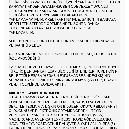
ILE IADESINI YAPACAK OLUP, ÜYE IŞYERI YANI SATICI ILGILI TUTARI
BANKAYA NAKDEN VEYA MAHSUBEN ÖDEMEKLE YÜKÜMLÜ
OLDUĞUNDAN YUKARIDA ANLATMIŞ OLDUĞUMUZ PROSEDÜR
GEREĞINCE MÜŞTERIYE NAKIT OLARAK ÖDEME
YAPILAMAMAKTADIR. KREDI KARTINA IADE, SATICI'NIN BANKAYA
BEDELI TEK SEFERDE ÖDEMESINDEN SONRA, BANKA
TARAFINDAN YUKARIDAKI PROSEDÜR GEREĞINCE
YAPILACAKTIR.
ALICI, BU PROSEDÜRÜ OKUDUĞUNU VE KABUL ETTIĞINI KABUL
VE TAAHHÜD EDER.
4.2. KAPIDAN ÖDEME İLE HAVALE/EFT ÖDEME SEÇENEKLERİNDE
İADE PROSÜDÜRÜ
KAPIDAN ÖDEME ILE HAVALE/EFT ÖDEME SEÇENEKLERINDE IADE
TÜKETICIDEN BANKA HESAP BILGILERI ISTENEREK, TÜKETICININ
BELIRTTIĞI HESABA (HESABIN FATURA ADRESINDEKI KIŞININ
ADINA VEYA KULLANICI ÜYENIN ADINA OLMASI ŞARTTIR) HAVALE
VE /EFT ŞEKLINDE YAPILACAKTIR.
MADDE 5 - GENEL HÜKÜMLER
5.1. ALICI,
WWW.VAAV.SHOP
INTERNET SITESINDE SÖZLEŞME
KONUSU ÜRÜNÜN TEMEL NITELIKLERI, SATIŞ FIYATI VE ÖDEME
ŞEKLI ILE TESLIMATA ILIŞKIN ÖN BILGILERI OKUYUP BILGI SAHIBI
OLDUĞUNU VE ELEKTRONIK ORTAMDA GEREKLI TEYIDI
VERDIĞINI BEYAN EDER. SATICI'DAN KREDI KARTI (VISA,
MASTERCARD, AMERICAN EXPRESS), KAPIDA ÖDEME,BANKA
HAVALESI VEYA POSTA ÇEKI ILE ALIŞVERIŞ YAPILABILIR. BEŞ (5)
IŞGÜNÜ IÇINDE HAVALESI YAPILMAYAN SIPARIŞLER IPTAL EDILIR.