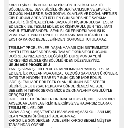
KARGO ŞIRKETININ HAFTADA BIR GÜN TESLIMAT YAPTIĞI
BÖLGELERDE, SEVK BILGILERINDEKI YANLIŞLIK VE EKSIKLIK
OLDUĞU HALLERDE, BAZI SOSYAL OLAYLAR VE DOĞAL AFETLER
GIBI DURUMLARDA BELIRTILEN GÜN SÜRESINDE SARKMA
OLABILIR. ÜRÜN, ALICI`DAN BAŞKA BIR KIŞI/KURULUŞA TESLIM
EDILECEK ISE, TESLIM EDILECEK KIŞI/KURULUŞUN TESLIMATI
KABUL ETMEMESINDEN, SEVK BILGILERINDEKI YANLIŞLIK
VE/VEYA ALICININ YERINDE OLMAMASINDAN DOĞABILECEK
EKSTRA KARGO BEDELLERINDEN SORUMLU TUTULAMAZ.
TESLIMAT PROBLEMLERI YAŞANMAMASI IÇIN SISTEMIMIZDE
KAYITLI TESLIMAT ADRESININ TAM VE EKSIKSIZ OLDUĞUNU
DOĞRULAYINIZ. ADRES DEĞIŞIKLIĞI DURUMUNDA YENI
ADRESINIZI BILGILERIM BÖLÜMÜNDEN DÜZENLEYINIZ.
ÜRÜN İADE PROSEDÜRÜ
YANLIŞ SIPARIŞ EDILEN VEYA TARAFIMIZDAN YANLIŞ TESLIM
EDILEN, ILK KULLANIMDA ARIZALI OLDUĞU SAPTANAN ÜRÜNLER,
SATIŞ TARIHINDEN ITIBAREN 7 GÜN IÇINDE IADE EDILIR.
İADE IŞLEMI, IADE EDILECEK OLAN ÜRÜNÜN IADE SEBEBI
BILDIRILEREK UYSAL REKLAM'A GÖNDERILMESI VE IADE
SEBEBININ TEKNIK SERVISIMIZCE DE ONAYLANIP KABULÜYLE
GERÇEKLEŞIR.
İADE EDILECEK ÜRÜNLER ORJINAL KUTUSU IÇINDE, STANDART
AKSESUARLARIYLA BIRLIKTE EKSIKSIZ VE HASARSIZ OLARAK
TESLIM EDILMELIDIR.
AMBALAJI AÇILMIŞ VE/VEYA LISANS ANLAŞMASI KULLANILMIŞ
OLAN YAZILIM ÜRÜNLERI IADE ALINMAZ.
KARGO ILE GÖNDERILEN IADELERIN KARGO BEDELI MÜŞTERI
TARAFINDAN ÖDENIR.