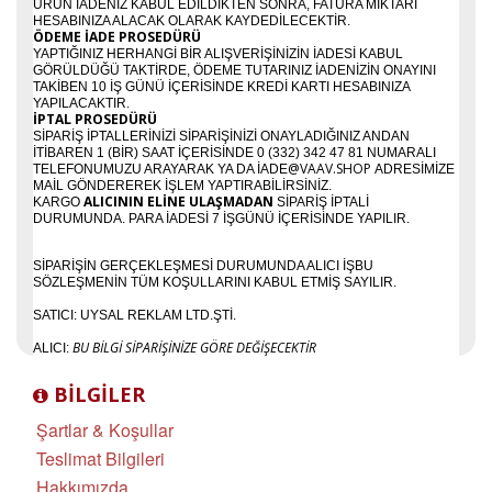
ÜRÜN IADENIZ KABUL EDILDIKTEN SONRA, FATURA MIKTARI
HESABINIZA ALACAK OLARAK KAYDEDILECEKTIR.
ÖDEME İADE PROSEDÜRÜ
YAPTIĞINIZ HERHANGI BIR ALIŞVERIŞINIZIN IADESI KABUL
GÖRÜLDÜĞÜ TAKTIRDE, ÖDEME TUTARINIZ IADENIZIN ONAYINI
TAKIBEN 10 IŞ GÜNÜ IÇERISINDE KREDI KARTI HESABINIZA
YAPILACAKTIR.
İPTAL PROSEDÜRÜ
SIPARIŞ IPTALLERINIZI SIPARIŞINIZI ONAYLADIĞINIZ ANDAN
ITIBAREN 1 (BIR) SAAT IÇERISINDE 0 (332) 342 47 81 NUMARALI
@VAAV.SHOP
TELEFONUMUZU ARAYARAK YA DA IADE
ADRESIMIZE
MAIL GÖNDEREREK IŞLEM YAPTIRABILIRSINIZ.
ALICININ ELINE ULAŞMADAN
KARGO
SIPARIŞ IPTALI
DURUMUNDA. PARA IADESI 7 IŞGÜNÜ IÇERISINDE YAPILIR.
SIPARIŞIN GERÇEKLEŞMESI DURUMUNDA ALICI IŞBU
SÖZLEŞMENIN TÜM KOŞULLARINI KABUL ETMIŞ SAYILIR.
SATICI: UYSAL REKLAM LTD.ŞTI.
BU BILGI SIPARIŞINIZE GÖRE DEĞIŞECEKTIR
ALICI:
BILGILER
Şartlar & Koşullar
Teslimat Bilgileri
Hakkımızda