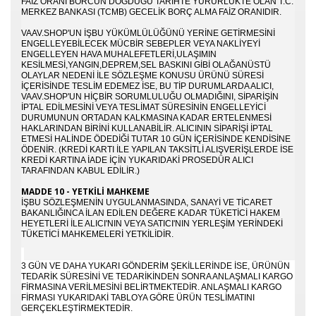
FAIZ ORANI BORCUN DOĞDUĞU TARIHTE YÜRÜRLÜKTE OLAN T.C.
MERKEZ BANKASI (TCMB) GECELIK BORÇ ALMA FAIZ ORANIDIR.
VAAV.SHOP'UN IŞBU YÜKÜMLÜLÜĞÜNÜ YERINE GETIRMESINI
ENGELLEYEBILECEK MÜCBIR SEBEPLER VEYA NAKLIYEYI
ENGELLEYEN HAVA MUHALEFETLERI,ULAŞIMIN
KESILMESI,YANGIN,DEPREM,SEL BASKINI GIBI OLAĞANÜSTÜ
OLAYLAR NEDENI ILE SÖZLEŞME KONUSU ÜRÜNÜ SÜRESI
IÇERISINDE TESLIM EDEMEZ ISE, BU TIP DURUMLARDA ALICI,
VAAV.SHOP'UN HIÇBIR SORUMLULUĞU OLMADIĞINI, SIPARIŞIN
IPTAL EDILMESINI VEYA TESLIMAT SÜRESININ ENGELLEYICI
DURUMUNUN ORTADAN KALKMASINA KADAR ERTELENMESI
HAKLARINDAN BIRINI KULLANABILIR. ALICININ SIPARIŞI IPTAL
ETMESI HALINDE ÖDEDIĞI TUTAR 10 GÜN IÇERISINDE KENDISINE
ÖDENIR. (KREDI KARTI ILE YAPILAN TAKSITLI ALIŞVERIŞLERDE ISE
KREDI KARTINA IADE IÇIN YUKARIDAKI PROSEDÜR ALICI
TARAFINDAN KABUL EDILIR.)
MADDE 10 - YETKİLİ MAHKEME
İŞBU SÖZLEŞMENIN UYGULANMASINDA, SANAYI VE TICARET
BAKANLIĞINCA ILAN EDILEN DEĞERE KADAR TÜKETICI HAKEM
HEYETLERI ILE ALICI'NIN VEYA SATICI'NIN YERLEŞIM YERINDEKI
TÜKETICI MAHKEMELERI YETKILIDIR.
3 GÜN VE DAHA YUKARI GÖNDERIM ŞEKILLERINDE ISE, ÜRÜNÜN
TEDARIK SÜRESINI VE TEDARIKINDEN SONRA ANLAŞMALI KARGO
FIRMASINA VERILMESINI BELIRTMEKTEDIR. ANLAŞMALI KARGO
FIRMASI YUKARIDAKI TABLOYA GÖRE ÜRÜN TESLIMATINI
GERÇEKLEŞTIRMEKTEDIR.