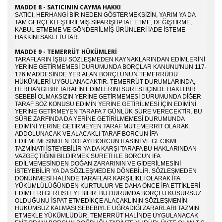
MADDE 8 - SATICININ CAYMA HAKKI
SATICI, HERHANGI BIR NEDEN GÖSTERMEKSIZIN, YARIM YA DA
TAM GERÇEKLEŞTIRILMIŞ SIPARIŞI IPTAL ETME, DEĞIŞTIRME,
KABUL ETMEME VE GÖNDERILMIŞ ÜRÜNLERI IADE ISTEME
HAKKINI SAKLI TUTAR.
MADDE 9 - TEMERRÜT HÜKÜMLERİ
TARAFLARIN IŞBU SÖZLEŞMEDEN KAYNAKLARINDAN EDIMLERINI
YERINE GETIRMEMESI DURUMUNDA BORÇLAR KANUNU'NUN 117-
126.MADDESINDE YER ALAN BORÇLUNUN TEMERRÜDÜ
HÜKÜMLERI UYGULANACAKTIR. TEMERRÜT DURUMLARINDA,
HERHANGI BIR TARAFIN EDIMLERINI SÜRESI IÇINDE HAKLI BIR
SEBEBI OLMAKSIZIN YERINE GETIRMEMESI DURUMUNDA DIĞER
TARAF SÖZ KONUSU EDIMIN YERINE GETIRILMESI IÇIN EDIMINI
YERINE GETIRMEYEN TARAFA 7 GÜNLÜK SÜRE VERECEKTIR. BU
SÜRE ZARFINDA DA YERINE GETIRILMEMESI DURUMUNDA
EDIMINI YERINE GETIRMEYEN TARAF MÜTEMERRIT OLARAK
ADDOLUNACAK VE ALACAKLI TARAF BORCUN IFA
EDILMEMESINDEN DOLAYI BORCUN IFASINI VE GECIKME
TAZMINATI ISTEYEBILIR YA DA KARŞI TARAFA BU HAKLARINDAN
VAZGEÇTIĞINI BILDIRMEK SURETI ILE BORCUN IFA
EDILMEMESINDEN DOĞAN ZARARININ VE GIDERILMESINI
ISTEYEBILIR YA DA SÖZLEŞMEDEN DÖNEBILIR. SÖZLEŞMEDEN
DÖNÜNMESI HALINDE TARAFLAR KARŞILIKLI OLARAK IFA
YÜKÜMLÜLÜĞÜNDEN KURTULUR VE DAHA ÖNCE IFA ETTIKLERI
EDIMLERI GERI ISTEYEBILIR. BU DURUMDA BORÇLU KUSURSUZ
OLDUĞUNU ISPAT ETMEDIKÇE ALACAKLININ SÖZLEŞMENIN
HÜKÜMSÜZ KALMASI SEBEBIYLE UĞRADIĞI ZARARLARI TAZMIN
ETMEKLE YÜKÜMLÜDÜR. TEMERRÜT HALINDE UYGULANACAK