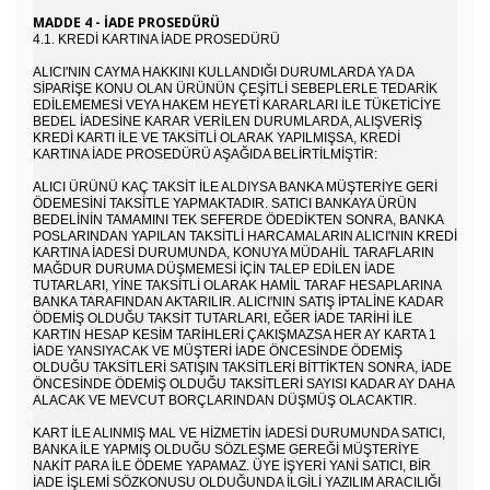
MADDE 4 - İADE PROSEDÜRÜ
4.1. KREDİ KARTINA İADE PROSEDÜRÜ
ALICI'NIN CAYMA HAKKINI KULLANDIĞI DURUMLARDA YA DA
SIPARIŞE KONU OLAN ÜRÜNÜN ÇEŞITLI SEBEPLERLE TEDARIK
EDILEMEMESI VEYA HAKEM HEYETI KARARLARI ILE TÜKETICIYE
BEDEL IADESINE KARAR VERILEN DURUMLARDA, ALIŞVERIŞ
KREDI KARTI ILE VE TAKSITLI OLARAK YAPILMIŞSA, KREDI
KARTINA IADE PROSEDÜRÜ AŞAĞIDA BELIRTILMIŞTIR:
ALICI ÜRÜNÜ KAÇ TAKSIT ILE ALDIYSA BANKA MÜŞTERIYE GERI
ÖDEMESINI TAKSITLE YAPMAKTADIR. SATICI BANKAYA ÜRÜN
BEDELININ TAMAMINI TEK SEFERDE ÖDEDIKTEN SONRA, BANKA
POSLARINDAN YAPILAN TAKSITLI HARCAMALARIN ALICI'NIN KREDI
KARTINA IADESI DURUMUNDA, KONUYA MÜDAHIL TARAFLARIN
MAĞDUR DURUMA DÜŞMEMESI IÇIN TALEP EDILEN IADE
TUTARLARI, YINE TAKSITLI OLARAK HAMIL TARAF HESAPLARINA
BANKA TARAFINDAN AKTARILIR. ALICI'NIN SATIŞ IPTALINE KADAR
ÖDEMIŞ OLDUĞU TAKSIT TUTARLARI, EĞER IADE TARIHI ILE
KARTIN HESAP KESIM TARIHLERI ÇAKIŞMAZSA HER AY KARTA 1
IADE YANSIYACAK VE MÜŞTERI IADE ÖNCESINDE ÖDEMIŞ
OLDUĞU TAKSITLERI SATIŞIN TAKSITLERI BITTIKTEN SONRA, IADE
ÖNCESINDE ÖDEMIŞ OLDUĞU TAKSITLERI SAYISI KADAR AY DAHA
ALACAK VE MEVCUT BORÇLARINDAN DÜŞMÜŞ OLACAKTIR.
KART ILE ALINMIŞ MAL VE HIZMETIN IADESI DURUMUNDA SATICI,
BANKA ILE YAPMIŞ OLDUĞU SÖZLEŞME GEREĞI MÜŞTERIYE
NAKIT PARA ILE ÖDEME YAPAMAZ. ÜYE IŞYERI YANI SATICI, BIR
IADE IŞLEMI SÖZKONUSU OLDUĞUNDA ILGILI YAZILIM ARACILIĞI